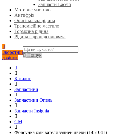
Запчасти Lacetti
Моторне мастило
Антифріз
Оригінальна рідина
Трансмісійне мастило
Тормозна рідина
Рідина гідропідсилювача
Зворотній
Пошук
дзвінок
Каталог
Запчастини
Запчастини Опель
Запчасти Insignia
GM
Форсунка омывателя задней двери (1451041)