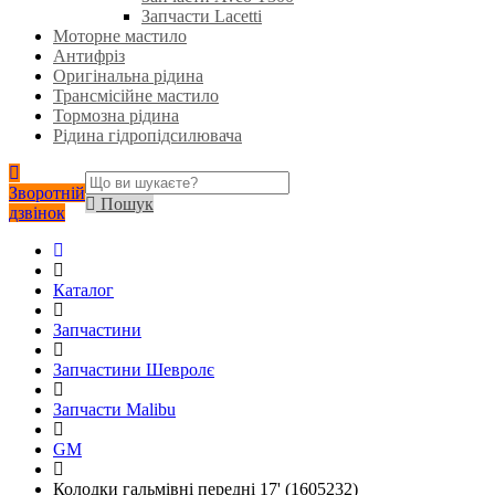
Запчасти Lacetti
Моторне мастило
Антифріз
Оригінальна рідина
Трансмісійне мастило
Тормозна рідина
Рідина гідропідсилювача
Зворотній
Пошук
дзвінок
Каталог
Запчастини
Запчастини Шевролє
Запчасти Malibu
GM
Колодки гальмівні передні 17' (1605232)