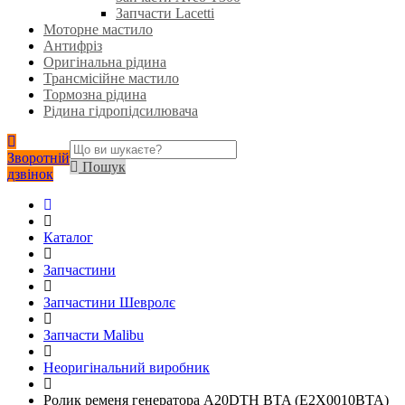
Запчасти Lacetti
Моторне мастило
Антифріз
Оригінальна рідина
Трансмісійне мастило
Тормозна рідина
Рідина гідропідсилювача
Зворотній
Пошук
дзвінок
Каталог
Запчастини
Запчастини Шевролє
Запчасти Malibu
Неоригінальний виробник
Ролик ременя генератора A20DTH BTA (E2X0010BTA)