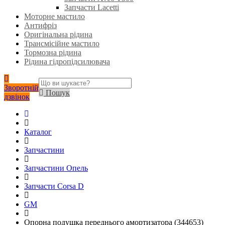
Запчасти Lacetti
Моторне мастило
Антифріз
Оригінальна рідина
Трансмісійне мастило
Тормозна рідина
Рідина гідропідсилювача
Зворотній
Пошук
дзвінок
Каталог
Запчастини
Запчастини Опель
Запчасти Corsa D
GM
Опорна подушка переднього амортизатора (344653)