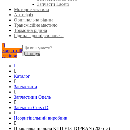
Запчасти Lacetti
Моторне мастило
Антифріз
Оригінальна рідина
Трансмісійне мастило
Тормозна рідина
Рідина гідропідсилювача
Зворотній
Пошук
дзвінок
Каталог
Запчастини
Запчастини Опель
Запчасти Corsa D
Неоригінальний виробник
Прокладка піддона КПП F13 TOPRAN (200512)