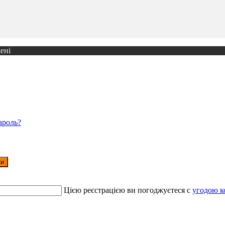
ені
ароль?
ти
Цією реєстрацією ви погоджуєтеся c
угодою к