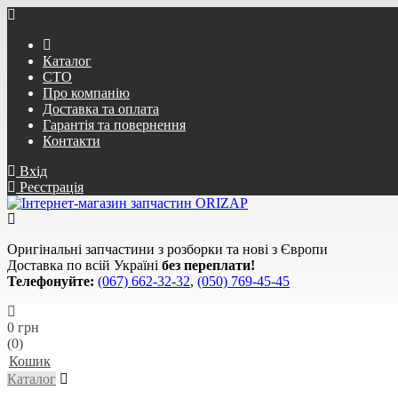
Каталог
СТО
Про компанію
Доставка та оплата
Гарантія та повернення
Контакти
Вхід
Реєстрація
Оригінальні запчастини з розборки та нові з Європи
Доставка по всій Україні
без переплати!
Телефонуйте:
(067) 662-32-32
,
(050) 769-45-45
0 грн
(0)
Кошик
Каталог