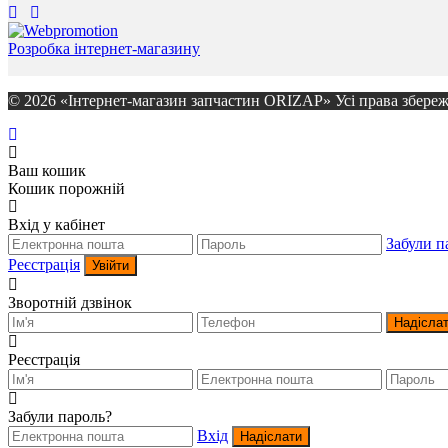
Розробка інтернет-магазину
© 2026 «Інтернет-магазин запчастин ORIZAP» Усі права збереж
Ваш кошик
Кошик порожній
Вхід у кабінет
Забули п
Реєстрація
Увійти
Зворотній дзвінок
Надісла
Реєстрація
Забули пароль?
Вхід
Надіслати