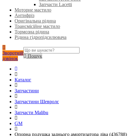
Запчасти Lacetti
Моторне мастило
Антифріз
Оригінальна рідина
Трансмісійне мастило
Тормозна рідина
Рідина гідропідсилювача
Зворотній
Пошук
дзвінок
Каталог
Запчастини
Запчастини Шевролє
Запчасти Malibu
GM
Опорна подушка заднього амортизатора ліва (436788)