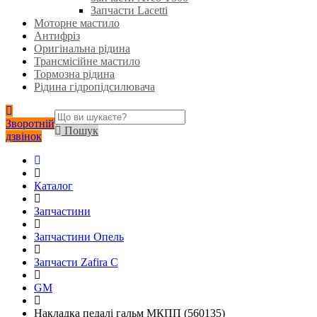
Запчасти Lacetti
Моторне мастило
Антифріз
Оригінальна рідина
Трансмісійне мастило
Тормозна рідина
Рідина гідропідсилювача
Зворотній
Пошук
дзвінок
Каталог
Запчастини
Запчастини Опель
Запчасти Zafira C
GM
Накладка педалі гальм МКПП (560135)