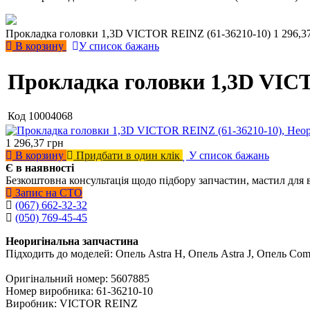
Прокладка головки 1,3D VICTOR REINZ (61-36210-10)
1 296,3
В корзину
У список бажань
Прокладка головки 1,3D VICT
Код
10004068
1 296,37
грн
В корзину
Придбати в один клік
У список бажань
Є в наявності
Безкоштовна консультація щодо підбору запчастин, мастил для 
Запис на СТО
(067) 662-32-32
(050) 769-45-45
Неоригінальна запчастина
Підходить до моделей: Опель Astra H, Опель Astra J, Опель Co
Оригінальний номер: 5607885
Номер виробника: 61-36210-10
Виробник: VICTOR REINZ