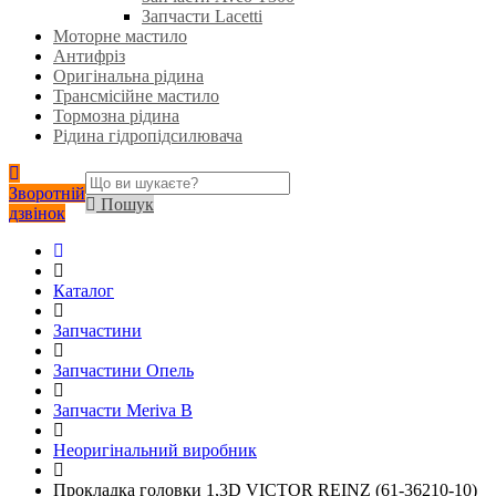
Запчасти Lacetti
Моторне мастило
Антифріз
Оригінальна рідина
Трансмісійне мастило
Тормозна рідина
Рідина гідропідсилювача
Зворотній
Пошук
дзвінок
Каталог
Запчастини
Запчастини Опель
Запчасти Meriva B
Неоригінальний виробник
Прокладка головки 1,3D VICTOR REINZ (61-36210-10)