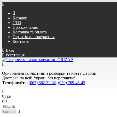
Каталог
СТО
Про компанію
Доставка та оплата
Гарантія та повернення
Контакти
Вхід
Реєстрація
Оригінальні запчастини з розборки та нові з Європи
Доставка по всій Україні
без переплати!
Телефонуйте:
(067) 662-32-32
,
(050) 769-45-45
0 грн
(0)
Кошик
Каталог