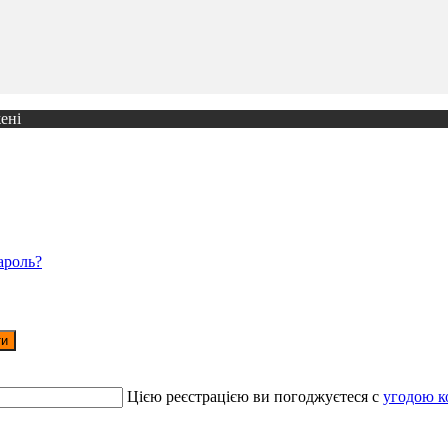
ені
ароль?
ти
Цією реєстрацією ви погоджуєтеся c
угодою к