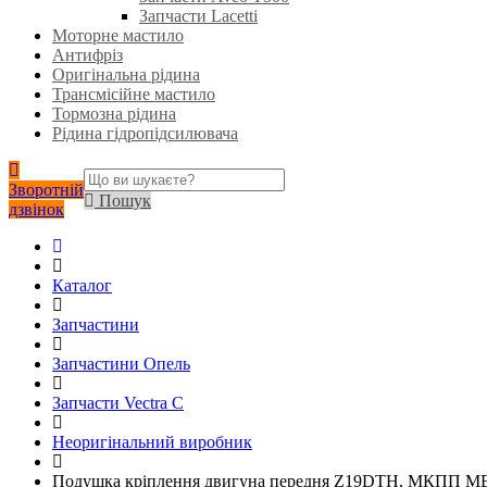
Запчасти Lacetti
Моторне мастило
Антифріз
Оригінальна рідина
Трансмісійне мастило
Тормозна рідина
Рідина гідропідсилювача
Зворотній
Пошук
дзвінок
Каталог
Запчастини
Запчастини Опель
Запчасти Vectra C
Неоригінальний виробник
Подушка кріплення двигуна передня Z19DTH, МКПП ME