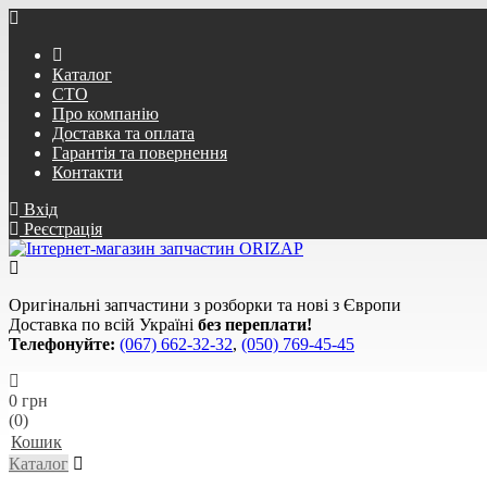
Каталог
СТО
Про компанію
Доставка та оплата
Гарантія та повернення
Контакти
Вхід
Реєстрація
Оригінальні запчастини з розборки та нові з Європи
Доставка по всій Україні
без переплати!
Телефонуйте:
(067) 662-32-32
,
(050) 769-45-45
0 грн
(0)
Кошик
Каталог