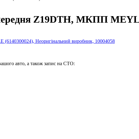
 передня Z19DTH, МКПП MEYLE
вашого авто, а також запис на СТО: