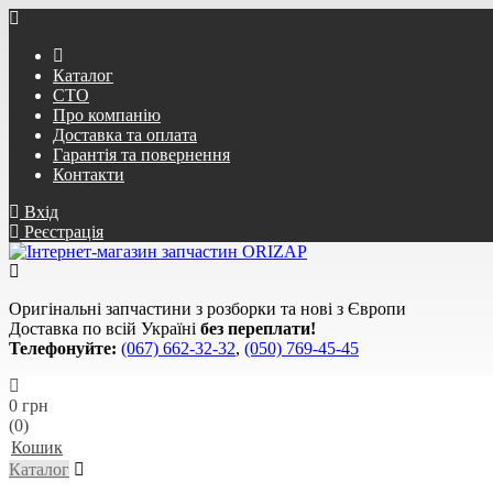
Каталог
СТО
Про компанію
Доставка та оплата
Гарантія та повернення
Контакти
Вхід
Реєстрація
Оригінальні запчастини з розборки та нові з Європи
Доставка по всій Україні
без переплати!
Телефонуйте:
(067) 662-32-32
,
(050) 769-45-45
0 грн
(0)
Кошик
Каталог