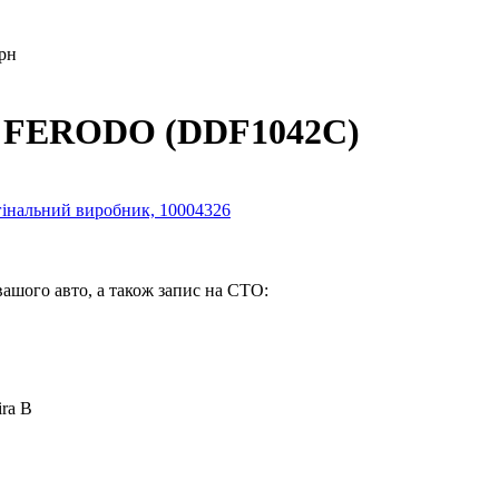
грн
-б FERODO (DDF1042C)
вашого авто, а також запис на СТО:
ira B