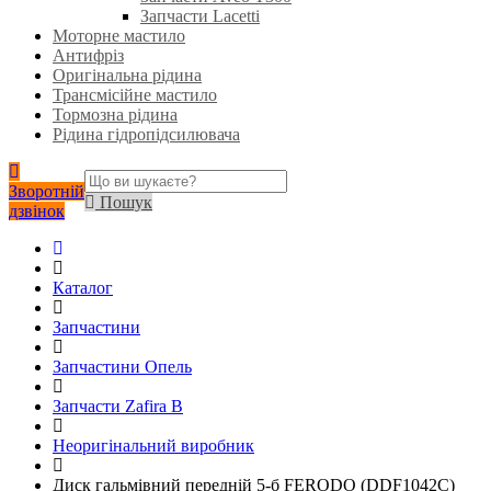
Запчасти Lacetti
Моторне мастило
Антифріз
Оригінальна рідина
Трансмісійне мастило
Тормозна рідина
Рідина гідропідсилювача
Зворотній
Пошук
дзвінок
Каталог
Запчастини
Запчастини Опель
Запчасти Zafira B
Неоригінальний виробник
Диск гальмівний передній 5-б FERODO (DDF1042C)