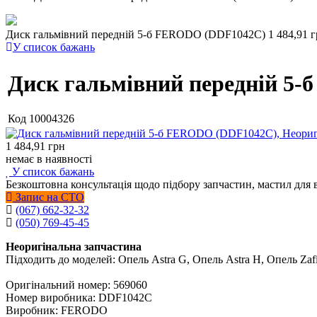
Диск гальмівний передній 5-б FERODO (DDF1042C)
1 484,91 
У список бажань
Диск гальмівний передній 5
Код
10004326
1 484,91
грн
немає в наявності
У список бажань
Безкоштовна консультація щодо підбору запчастин, мастил для 
Запис на СТО
(067) 662-32-32
(050) 769-45-45
Неоригінальна запчастина
Підходить до моделей: Опель Astra G, Опель Astra H, Опель Zaf
Оригінальний номер: 569060
Номер виробника: DDF1042C
Виробник: FERODO