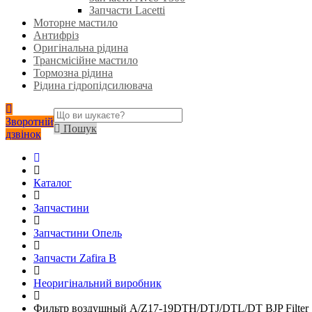
Запчасти Lacetti
Моторне мастило
Антифріз
Оригінальна рідина
Трансмісійне мастило
Тормозна рідина
Рідина гідропідсилювача
Зворотній
Пошук
дзвінок
Каталог
Запчастини
Запчастини Опель
Запчасти Zafira B
Неоригінальний виробник
Фильтр воздушный A/Z17-19DTH/DTJ/DTL/DT BJP Filter