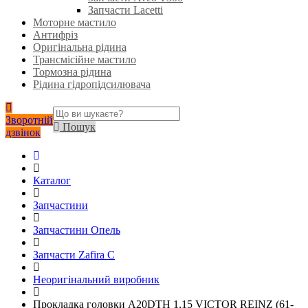
Запчасти Lacetti
Моторне мастило
Антифріз
Оригінальна рідина
Трансмісійне мастило
Тормозна рідина
Рідина гідропідсилювача
Зворотній
Пошук
дзвінок
Каталог
Запчастини
Запчастини Опель
Запчасти Zafira C
Неоригінальний виробник
Прокладка головки A20DTH 1,15 VICTOR REINZ (61-