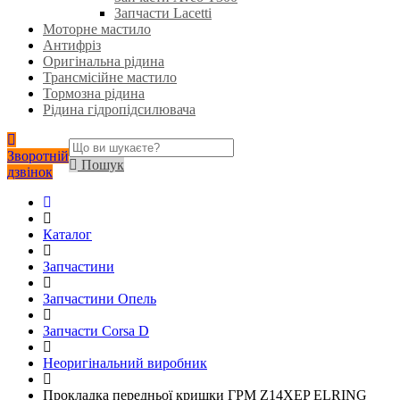
Запчасти Lacetti
Моторне мастило
Антифріз
Оригінальна рідина
Трансмісійне мастило
Тормозна рідина
Рідина гідропідсилювача
Зворотній
Пошук
дзвінок
Каталог
Запчастини
Запчастини Опель
Запчасти Corsa D
Неоригінальний виробник
Прокладка передньої кришки ГРМ Z14XEP ELRING