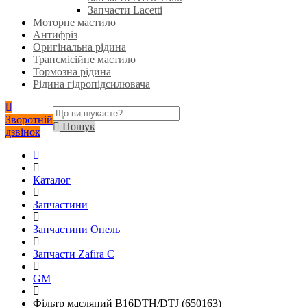
Запчасти Lacetti
Моторне мастило
Антифріз
Оригінальна рідина
Трансмісійне мастило
Тормозна рідина
Рідина гідропідсилювача
Зворотній
Пошук
дзвінок
Каталог
Запчастини
Запчастини Опель
Запчасти Zafira C
GM
Фільтр масляний B16DTH/DTJ (650163)