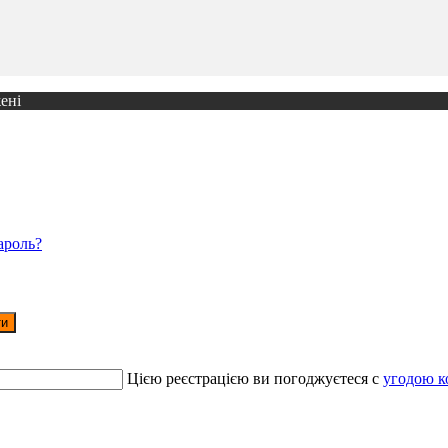
ені
ароль?
ти
Цією реєстрацією ви погоджуєтеся c
угодою к