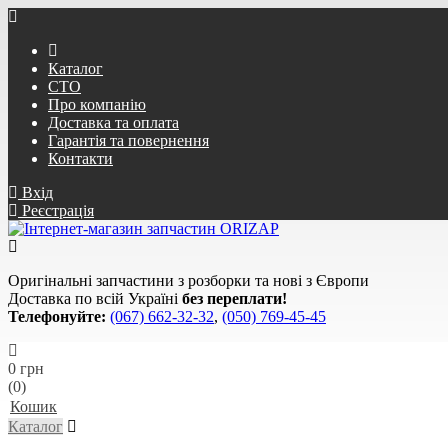
Каталог
СТО
Про компанію
Доставка та оплата
Гарантія та повернення
Контакти
Вхід
Реєстрація
Оригінальні запчастини з розборки та нові з Європи
Доставка по всій Україні
без переплати!
Телефонуйте:
(067) 662-32-32
,
(050) 769-45-45
0 грн
(0)
Кошик
Каталог