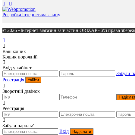
Розробка інтернет-магазину
© 2026 «Інтернет-магазин запчастин ORIZAP» Усі права збереж
Ваш кошик
Кошик порожній
Вхід у кабінет
Забули п
Реєстрація
Увійти
Зворотній дзвінок
Надісла
Реєстрація
Забули пароль?
Вхід
Надіслати