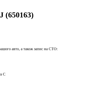
 (650163)
вашого авто, а також запис на СТО:
ra C