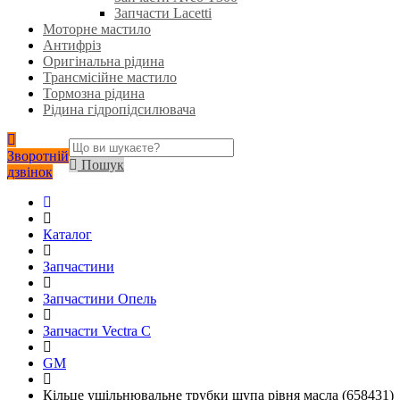
Запчасти Lacetti
Моторне мастило
Антифріз
Оригінальна рідина
Трансмісійне мастило
Тормозна рідина
Рідина гідропідсилювача
Зворотній
Пошук
дзвінок
Каталог
Запчастини
Запчастини Опель
Запчасти Vectra C
GM
Кільце ущільнювальне трубки щупа рівня масла (658431)