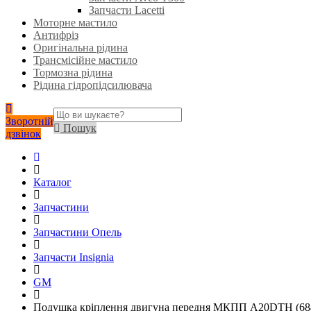
Запчасти Lacetti
Моторне мастило
Антифріз
Оригінальна рідина
Трансмісійне мастило
Тормозна рідина
Рідина гідропідсилювача
Зворотній
Пошук
дзвінок
Каталог
Запчастини
Запчастини Опель
Запчасти Insignia
GM
Подушка кріплення двигуна передня MКПП A20DTH (68