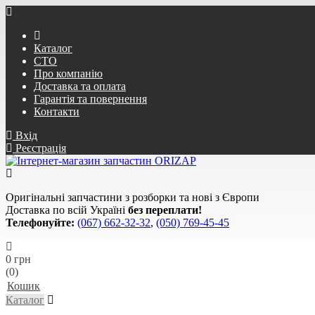
Каталог
СТО
Про компанію
Доставка та оплата
Гарантія та повернення
Контакти
Вхід
Реєстрація
Оригінальні запчастини з розборки та нові з Європи
Доставка по всій Україні
без переплати!
Телефонуйте:
(067) 662-32-32
,
(050) 769-45-45
0 грн
(0)
Кошик
Каталог