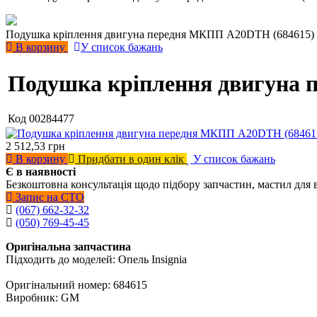
Подушка кріплення двигуна передня MКПП A20DTH (684615)
В корзину
У список бажань
Подушка кріплення двигуна 
Код
00284477
2 512,53
грн
В корзину
Придбати в один клік
У список бажань
Є в наявності
Безкоштовна консультація щодо підбору запчастин, мастил для 
Запис на СТО
(067) 662-32-32
(050) 769-45-45
Оригінальна запчастина
Підходить до моделей: Опель Insignia
Оригінальний номер: 684615
Виробник: GM