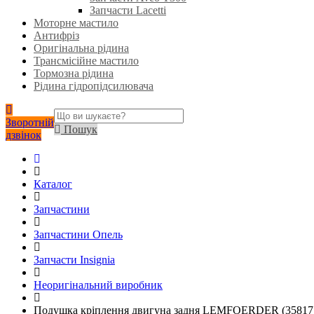
Запчасти Lacetti
Моторне мастило
Антифріз
Оригінальна рідина
Трансмісійне мастило
Тормозна рідина
Рідина гідропідсилювача
Зворотній
Пошук
дзвінок
Каталог
Запчастини
Запчастини Опель
Запчасти Insignia
Неоригінальний виробник
Подушка кріплення двигуна задня LEMFOERDER (35817