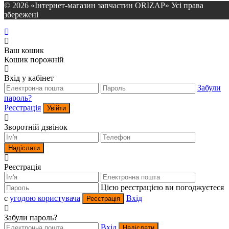
© 2026 «Інтернет-магазин запчастин ORIZAP» Усі права
збережені
Ваш кошик
Кошик порожній
Вхід у кабінет
Забули
пароль?
Реєстрація
Увійти
Зворотній дзвінок
Надіслати
Реєстрація
Цією реєстрацією ви погоджуєтеся
c
угодою користувача
Вхід
Реєстрація
Забули пароль?
Вхід
Надіслати