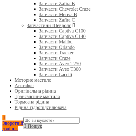
Запчасти Zafira B
Запчасти Chevrolet Cruze
Запчасти Meriva B
Запчасти Zafira C
Запчастини Шевролє
Запчасти Captiva C100
Запчасти Captiva C140
Запчасти Malibu
Запчасти Orlando
Запчасти Tracker
Запчасти Cruze
Запчасти Aveo T250
Запчасти Aveo T300
Запчасти Lacetti
Моторне мастило
Антифріз
Оригінальна рідина
Трансмісійне мастило
Тормозна рідина
Рідина гідропідсилювача
Зворотній
Пошук
дзвінок