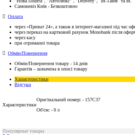
"Нова Пошта", "Автолюкс" , "Delivery", "Iн-Тайм" та ін.
Самовивіз Київ - Безкоштовно
Оплата
через «Приват 24», а також в інтернет-магазині під час 
через переказ на картковий рахунок Monobank після офо
через касу
при отриманні товара
Обмін/Повернення
Обмін/Повернення товару - 14 днів
Гарантія – зазначена в описі товару
Характеристики
Відгуки
Оригінальний номер:
- 157C37
Характеристики
Об'єм:
- 0 л
Популярные товары