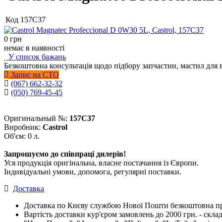
Код
157C37
0
грн
немає в наявності
У список бажань
Безкоштовна консультація щодо підбору запчастин, мастил для 
Запис на СТО
(067) 662-32-32
(050) 769-45-45
Оригинальный №:
157C37
Виробник:
Castrol
Об'єм: 0 л.
Запрошуємо до співпраці дилерів!
Уся продукція оригінальна, власне постачання із Європи.
Індивідуальні умови, допомога, регулярні поставки.
Доставка
Доставка по Києву службою Нової Пошти безкоштовна при
Вартість доставки кур'єром замовлень до 2000 грн. - склад