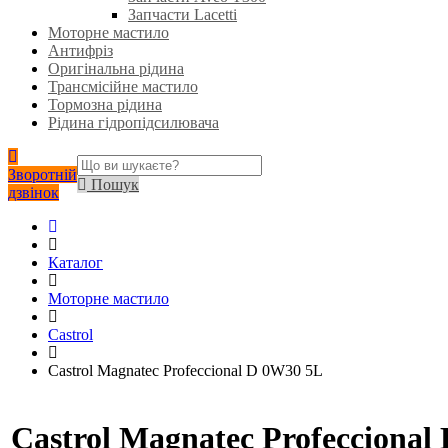
Запчасти Lacetti
Моторне мастило
Антифріз
Оригінальна рідина
Трансмісійне мастило
Тормозна рідина
Рідина гідропідсилювача
Зворотній
Пошук
дзвінок
Каталог
Моторне мастило
Castrol
Castrol Magnatec Profeccional D 0W30 5L
Castrol Magnatec Profeccional