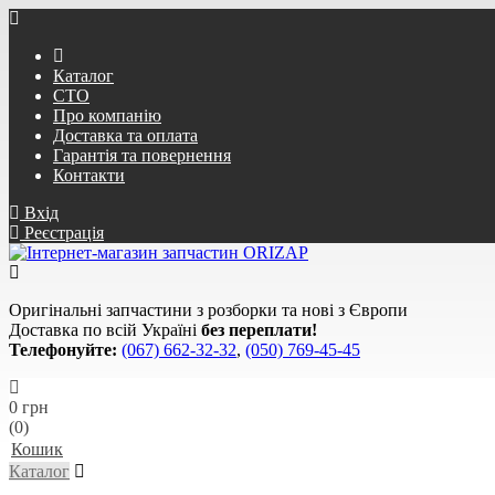
Каталог
СТО
Про компанію
Доставка та оплата
Гарантія та повернення
Контакти
Вхід
Реєстрація
Оригінальні запчастини з розборки та нові з Європи
Доставка по всій Україні
без переплати!
Телефонуйте:
(067) 662-32-32
,
(050) 769-45-45
0 грн
(0)
Кошик
Каталог