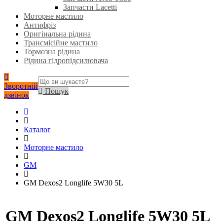
Запчасти Lacetti
Моторне мастило
Антифріз
Оригінальна рідина
Трансмісійне мастило
Тормозна рідина
Рідина гідропідсилювача
Зворотній
Пошук
дзвінок
Каталог
Моторне мастило
GM
GM Dexos2 Longlife 5W30 5L
GM Dexos2 Longlife 5W30 5L