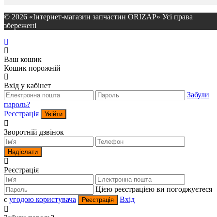
© 2026 «Інтернет-магазин запчастин ORIZAP» Усі права
збережені
Ваш кошик
Кошик порожній
Вхід у кабінет
Забули
пароль?
Реєстрація
Увійти
Зворотній дзвінок
Надіслати
Реєстрація
Цією реєстрацією ви погоджуєтеся
c
угодою користувача
Вхід
Реєстрація