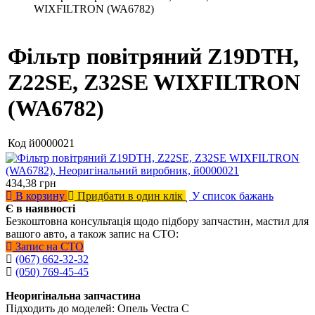
WIXFILTRON (WA6782)
Фільтр повітряний Z19DTH,
Z22SE, Z32SE WIXFILTRON
(WA6782)
Код
й0000021
434,38
грн
В корзину
Придбати в один клік
У список бажань
Є в наявності
Безкоштовна консультація щодо підбору запчастин, мастил для
вашого авто, а також запис на СТО:
Запис на СТО
(067) 662-32-32
(050) 769-45-45
Неоригінальна запчастина
Підходить до моделей: Опель Vectra C