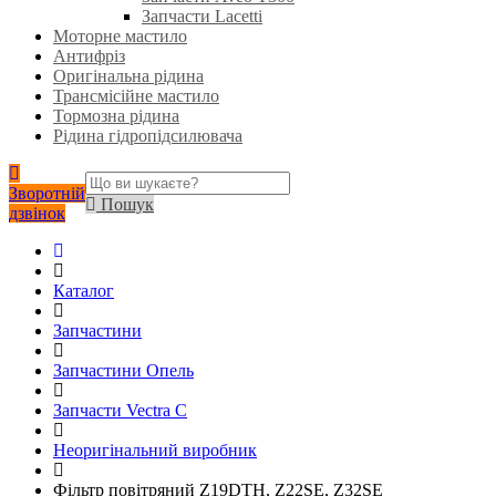
Запчасти Lacetti
Моторне мастило
Антифріз
Оригінальна рідина
Трансмісійне мастило
Тормозна рідина
Рідина гідропідсилювача
Зворотній
Пошук
дзвінок
Каталог
Запчастини
Запчастини Опель
Запчасти Vectra C
Неоригінальний виробник
Фільтр повітряний Z19DTH, Z22SE, Z32SE