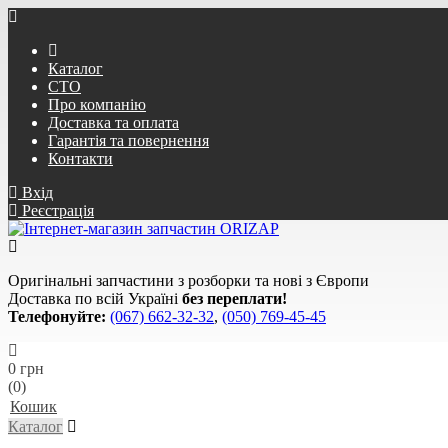
Каталог
СТО
Про компанію
Доставка та оплата
Гарантія та повернення
Контакти
Вхід
Реєстрація
Оригінальні запчастини з розборки та нові з Європи
Доставка по всій Україні
без переплати!
Телефонуйте:
(067) 662-32-32
,
(050) 769-45-45
0 грн
(0)
Кошик
Каталог