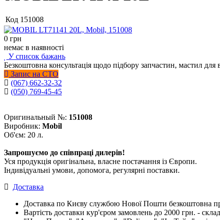
Код
151008
0
грн
немає в наявності
У список бажань
Безкоштовна консультація щодо підбору запчастин, мастил для 
Запис на СТО
(067) 662-32-32
(050) 769-45-45
Оригинальный №:
151008
Виробник:
Mobil
Об'єм: 20 л.
Запрошуємо до співпраці дилерів!
Уся продукція оригінальна, власне постачання із Європи.
Індивідуальні умови, допомога, регулярні поставки.
Доставка
Доставка по Києву службою Нової Пошти безкоштовна при
Вартість доставки кур'єром замовлень до 2000 грн. - склад