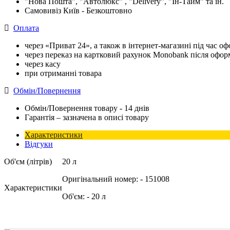
"Нова Пошта", "Автолюкс" , "Delivery", "Iн-Тайм" та ін.
Самовивіз Київ - Безкоштовно
Оплата
через «Приват 24», а також в інтернет-магазині під час 
через переказ на картковий рахунок Monobank після офо
через касу
при отриманні товара
Обмін/Повернення
Обмін/Повернення товару - 14 днів
Гарантія – зазначена в описі товару
Характеристики
Відгуки
Об'єм (літрів)
20 л
Оригінальний номер:
- 151008
Характеристики
Об'єм:
- 20 л