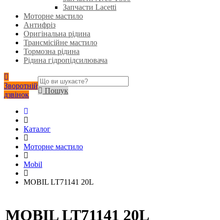
Запчасти Lacetti
Моторне мастило
Антифріз
Оригінальна рідина
Трансмісійне мастило
Тормозна рідина
Рідина гідропідсилювача
Зворотній
Пошук
дзвінок
Каталог
Моторне мастило
Mobil
MOBIL LT71141 20L
MOBIL LT71141 20L